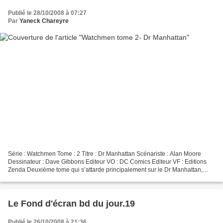
Publié le 28/10/2008 à 07:27
Par
Yaneck Chareyre
Série : Watchmen Tome : 2 Titre : Dr Manhattan Scénariste : Alan Moore
Dessinateur : Dave Gibbons Editeur VO : DC Comics Editeur VF : Editions
Zenda Deuxième tome qui s’attarde principalement sur le Dr Manhattan,
comme son nom l’indique. Né d’une expérience...
Le Fond d'écran bd du jour.19
Publié le 26/10/2008 à 21:36