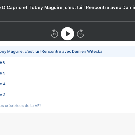
 DiCaprio et Tobey Maguire, c'est lui ! Rencontre avec Dam
bey Maguire, c'est lui ! Rencontre avec Damien Witecka
e 6
e 5
e 4
e 3
s créatrices de la VF !
e 2
e 1