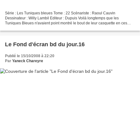
Série : Les Tuniques bleues Tome : 22 Scénariste : Raoul Cauvin
Dessinateur : Willy Lambil Editeur : Dupuis Voilà longtemps que les
Tuniques Bleues n'avaient point montré le bout de leur casquette en ces
lieux. J'ai un certain sentiment pour cet album...
Le Fond d'écran bd du jour.16
Publié le 15/10/2008 à 22:20
Par
Yaneck Chareyre